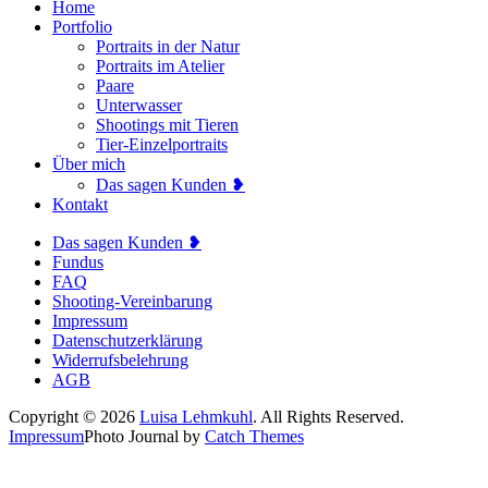
Home
Portfolio
Portraits in der Natur
Portraits im Atelier
Paare
Unterwasser
Shootings mit Tieren
Tier-Einzelportraits
Über mich
Das sagen Kunden ❥
Kontakt
Das sagen Kunden ❥
Fundus
FAQ
Shooting-Vereinbarung
Impressum
Datenschutzerklärung
Widerrufsbelehrung
AGB
Copyright © 2026
Luisa Lehmkuhl
. All Rights Reserved.
Impressum
Photo Journal by
Catch Themes