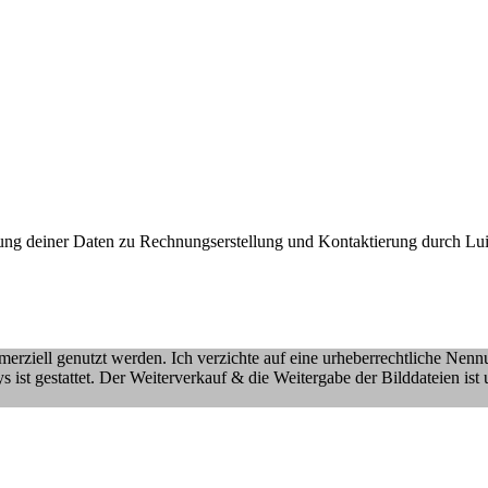
utzung deiner Daten zu Rechnungserstellung und Kontaktierung durch 
merziell genutzt werden. Ich verzichte auf eine urheberrechtliche Nen
 ist gestattet. Der Weiterverkauf & die Weitergabe der Bilddateien ist 