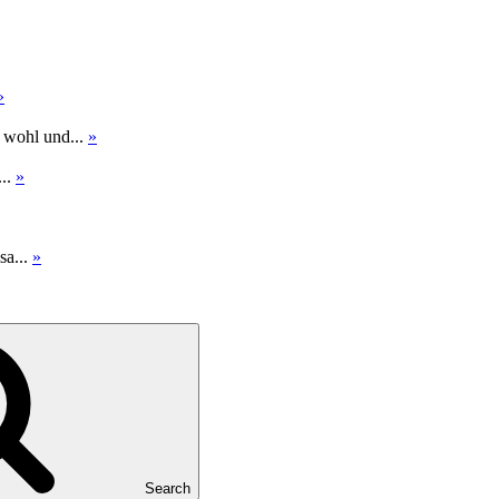
»
 wohl und...
»
...
»
sa...
»
Search