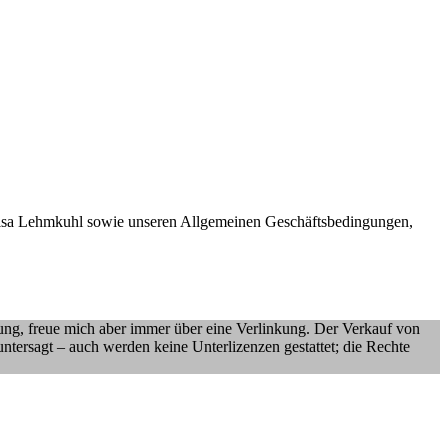
Luisa Lehmkuhl sowie unseren Allgemeinen Geschäftsbedingungen,
nung, freue mich aber immer über eine Verlinkung. Der Verkauf von
untersagt – auch werden keine Unterlizenzen gestattet; die Rechte